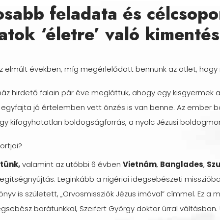
osabb feladata és célcsopo
tok ‘életre’ való kimentés
 elmúlt években, míg megérlelődött bennünk az ötlet, hogy
yház hirdető falain pár éve megláttuk, ahogy egy kisgyermek a
de egyfajta jó értelemben vett önzés is van benne. Az embe
Ez egy kifogyhatatlan boldogságforrás, a nyolc Jézusi boldo
ortjai?
tünk,
valamint az utóbbi 6 évben
Vietnám
,
Banglades
,
Sz
egítségnyújtás. Leginkább a nigériai idegsebészeti misszióba
önyv is született, „Orvosmissziók Jézus imával” címmel. Ez a m
egsebész barátunkkal, Szeifert György doktor úrral váltásban. 