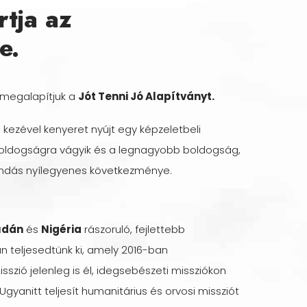
rtja az
e.
 megalapítjuk a
Jót Tenni Jó Alapítványt.
 kezével kenyeret nyújt egy képzeletbeli
r boldogságra vágyik és a legnagyobb boldogság,
gmondás nyílegyenes következménye.
udán
és
Nigéria
rászoruló, fejlettebb
n teljesedtünk ki, amely 2016-ban
isszió jelenleg is él, idegsebészeti missziókon
Ugyanitt teljesít humanitárius és orvosi missziót