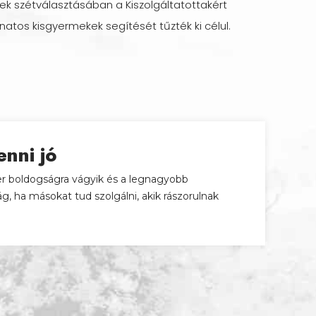
rek szétválasztásában a Kiszolgáltatottakért
ganatos kisgyermekek segítését tűzték ki célul.
enni jó
r boldogságra vágyik és a legnagyobb
g, ha másokat tud szolgálni, akik rászorulnak