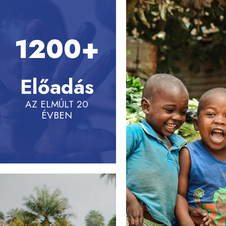
1200+
Előadás
AZ ELMÚLT 20
ÉVBEN