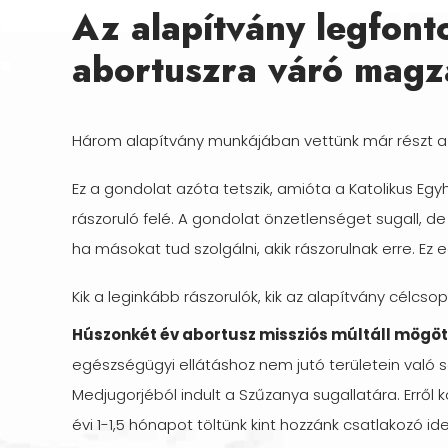
Az alapítvány legfont
abortuszra váró magza
Három alapítvány munkájában vettünk már részt az
Ez a gondolat azóta tetszik, amióta a Katolikus Eg
rászoruló felé. A gondolat önzetlenséget sugall, 
ha másokat tud szolgálni, akik rászorulnak erre. 
Kik a leginkább rászorulók, kik az alapítvány célcsop
Húszonkét év abortusz missziós múltáll mögöt
egészségügyi ellátáshoz nem jutó területein való s
Medjugorjéból indult a Szűzanya sugallatára. Erről k
évi 1-1,5 hónapot töltünk kint hozzánk csatlakozó id