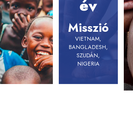
év
Misszió
VIETNAM,
BANGLADESH,
SZUDÁN,
NIGERIA