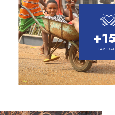
+
1
TÁMOGA