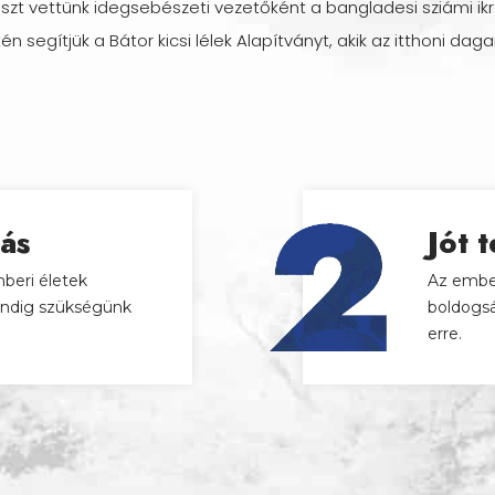
észt vettünk idegsebészeti vezetőként a bangladesi sziámi ik
én segítjük a Bátor kicsi lélek Alapítványt, akik az itthoni da
ás
Jót t
beri életek
Az embe
ndig szükségünk
boldogsá
erre.