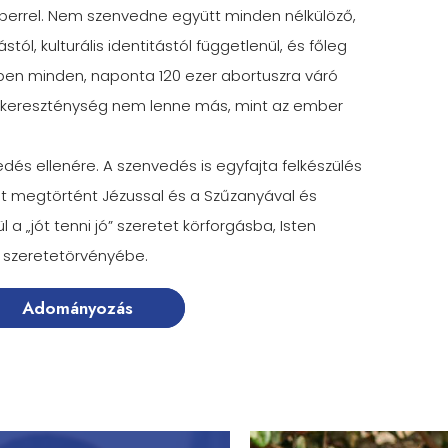
errel. Nem szenvedne együtt minden nélkülöző,
tól, kulturális identitástól függetlenül, és főleg
n minden, naponta 120 ezer abortuszra váró
a kereszténység nem lenne más, mint az ember
edés ellenére. A szenvedés is egyfajta felkészülés
int megtörtént Jézussal és a Szűzanyával és
 a „jót tenni jó” szeretet körforgásba, Isten
n szeretetörvényébe.
Adományozás