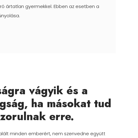
ó ártatlan gyermekkel. Ebben az esetben a
únyolása.
ágra vágyik és a
gság, ha másokat tud
szorulnak erre.
thalált minden emberért, nem szenvedne együtt