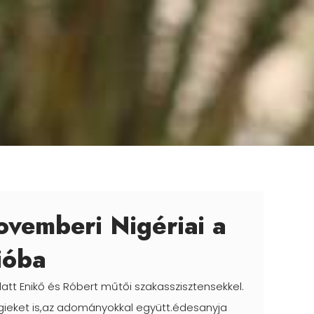
ovemberi Nigériai a
ióba
att Enikő és Róbert műtői szakasszisztensekkel.
gieket is,az adományokkal együtt.édesanyja