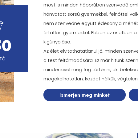
most is minden háborúban szenvedő emb
hányatott sorsú gyermekkel, felnőttel vallás
nem szenvedne együtt édesanyja méhébe
ártatlan gyermekkel. Ebben az esetben 
50
kigúnyolása.
Az élet elvitathatatlanul jó, minden szenv
TÓ
a test feltámadására. Ez már hitünk szer
mindenkivel meg fog történni, aki belekerül
megokolhatatlan, kezdet nélküli, végtele
Ismerjen meg minket