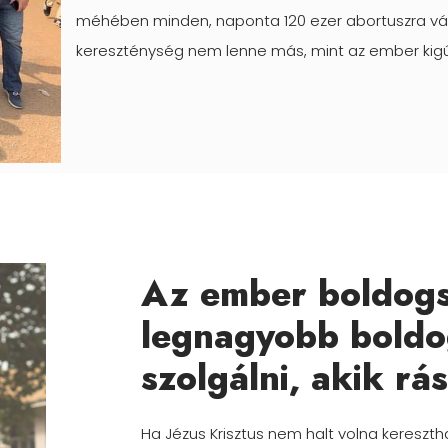
méhében minden, naponta 120 ezer abortuszra vár
kereszténység nem lenne más, mint az ember kig
Az ember boldogs
legnagyobb boldo
szolgálni, akik rá
Ha Jézus Krisztus nem halt volna keresz