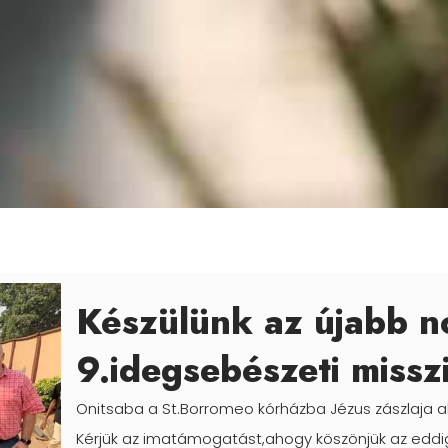
Készülünk az újabb n
9.idegsebészeti missz
Onitsaba a St.Borromeo kórházba Jézus zászlaja al
Kérjük az imatámogatást,ahogy köszönjük az eddi