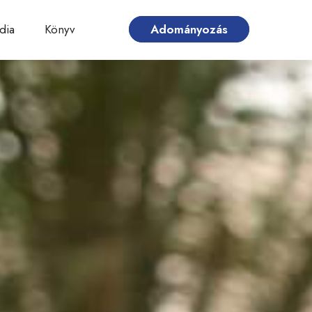
dia
Könyv
Adományozás